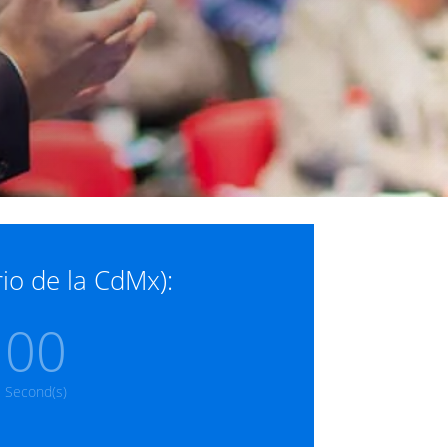
io de la CdMx):
00
Second(s)