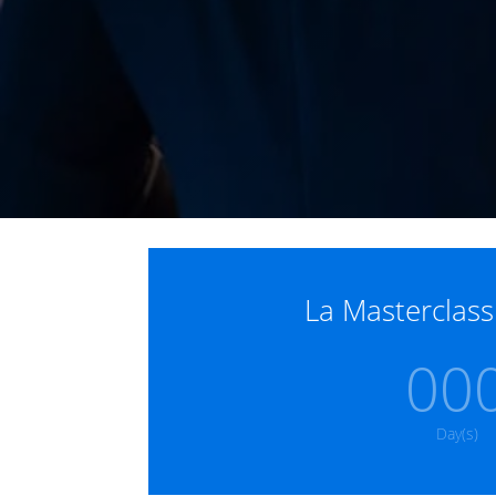
La Masterclass
00
Day(s)