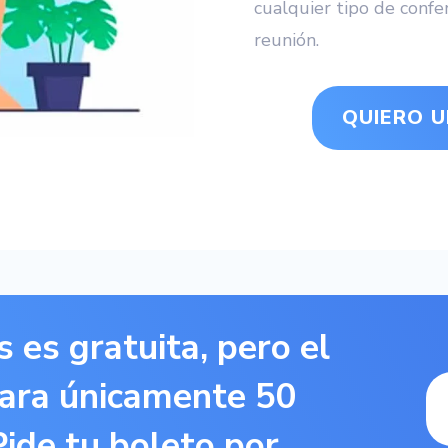
cualquier tipo de confer
reunión.
QUIERO U
 es gratuita, pero el
para únicamente 50
ide tu boleto por