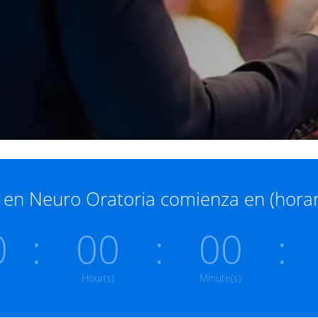
 en Neuro Oratoria comienza en (horar
0
:
00
:
00
:
Hour(s)
Minute(s)