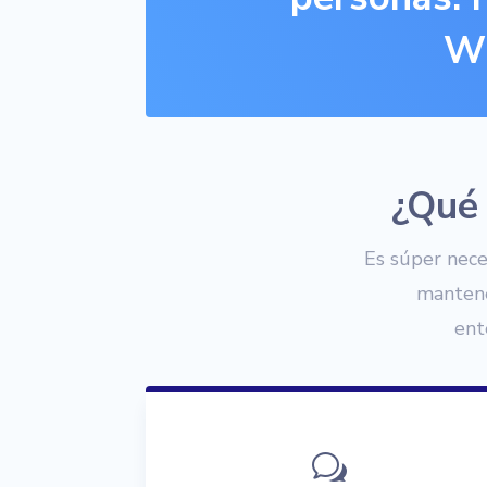
Wh
¿Qué 
Es súper nece
mantene
ent
w