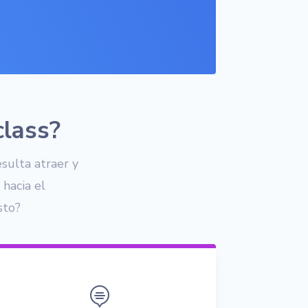
class?
sulta atraer y
hacia el
sto?
