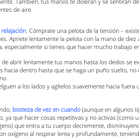
lmente. También, tus manos te dolerán y se sentirán 
ntes de aire.
 relajación
. Cómprate una pelota de la tensión – exis
es. Apriete lentamente la pelota con la mano de diez 
a, especialmente si tienes que hacer mucho trabajo 
el de abrir lentamente tus manos hasta los dedos se 
os hacia dentro hasta que se haga un puño suelto, no
no.
elguen a los lados y agítelos suavemente hacia fuera 
ando,
bosteza de vez en cuando
(aunque en algunos ti
o, ya que hacer cosas repetitivas y no activas (como u
geno) que entra a tu cuerpo decremente, disminuyendo
on oxígeno al respirar lenta y profundamente, teniend