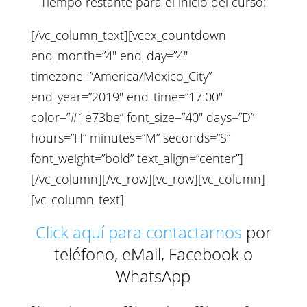
Tiempo restante para el inicio del curso:
[/vc_column_text][vcex_countdown
end_month=”4″ end_day=”4″
timezone=”America/Mexico_City”
end_year=”2019″ end_time=”17:00″
color=”#1e73be” font_size=”40″ days=”D”
hours=”H” minutes=”M” seconds=”S”
font_weight=”bold” text_align=”center”]
[/vc_column][/vc_row][vc_row][vc_column]
[vc_column_text]
Click aquí para contactarnos
por
teléfono, eMail, Facebook o
WhatsApp