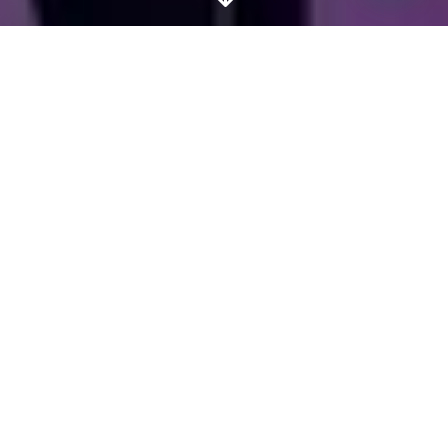
Desde
1999
,
enseñamos las
mejores habilidades
suaves y
herramientas