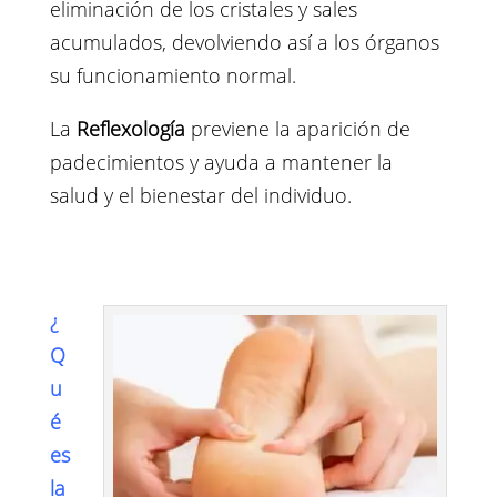
eliminación de los cristales y sales
acumulados, devolviendo así a los órganos
su funcionamiento normal.
La
Reflexología
previene la aparición de
padecimientos y ayuda a mantener la
salud y el bienestar del individuo.
¿
Q
u
é
es
la