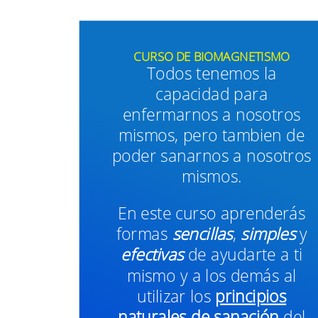
CURSO DE BIOMAGNETISMO
Todos tenemos la
capacidad para
enfermarnos a nosotros
mismos, pero tambien de
poder sanarnos a nosotros
mismos.
En este curso aprenderás
formas
sencillas
,
simples
y
efectivas
de ayudarte a ti
mismo y a los demás al
utilizar los
principios
naturales de sanación
del