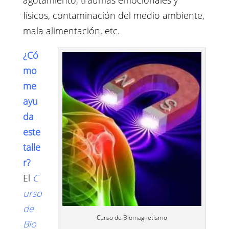
agotamiento, traumas emocionales y
físicos, contaminación del medio ambiente,
mala alimentación, etc.
¿Có
mo
me
ayu
da
este
talle
r?
El
C
urso
de
Curso de Biomagnetismo
Bio