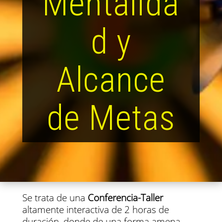
Mentalida
d y
Alcance
de Metas
Qué es este evento?
Se trata de una
Conferencia-Taller
altamente interactiva de 2 horas de
duración, donde de una forma amena,