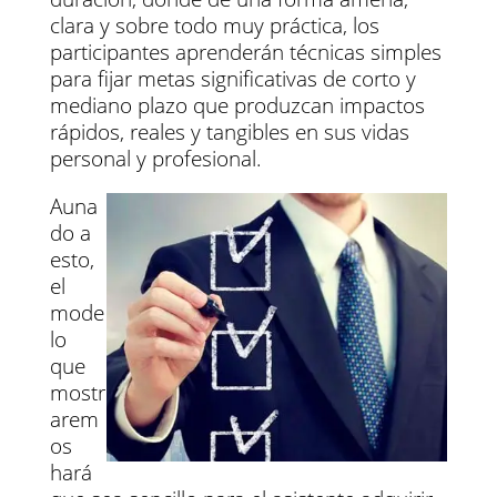
clara y sobre todo muy práctica, los
participantes aprenderán técnicas simples
para fijar metas significativas de corto y
mediano plazo que produzcan impactos
rápidos, reales y tangibles en sus vidas
personal y profesional.
Auna
do a
esto,
el
mode
lo
que
mostr
arem
os
hará